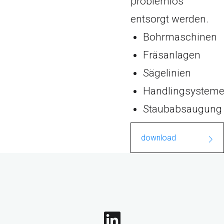
problemlos
entsorgt werden.
Bohrmaschinen
Fräsanlagen
Sägelinien
Handlingsystem
Staubabsaugung
download
FC_Areated_concrete
_porenbeton.pdf