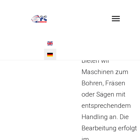
PRODUKTE
4.2
Porenbeton
Für die Bearbeitung
Select your language
von Porenbeton
bieten wir
Maschinen zum
Bohren, Fräsen
oder Sägen mit
entsprechendem
Handling an. Die
Bearbeitung erfolgt
im